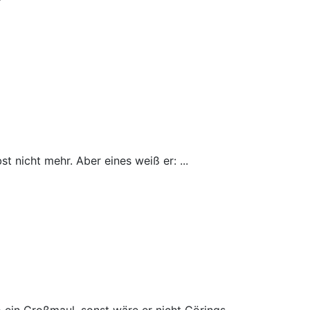
t nicht mehr. Aber eines weiß er: ...
ein Großmaul, sonst wäre er nicht Görings ...