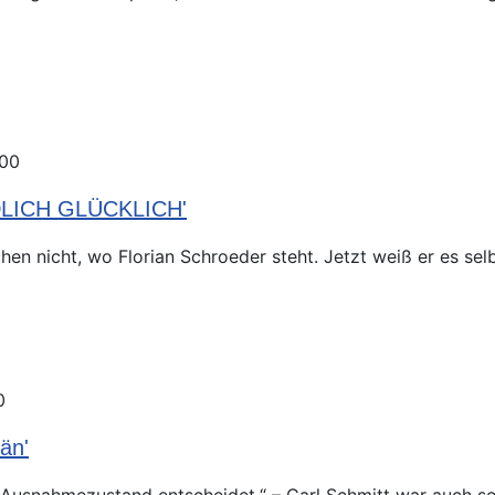
:00
NDLICH GLÜCKLICH'
en nicht, wo Florian Schroeder steht. Jetzt weiß er es selbs
0
än'
 Ausnahmezustand entscheidet.“ – Carl Schmitt war auch so 